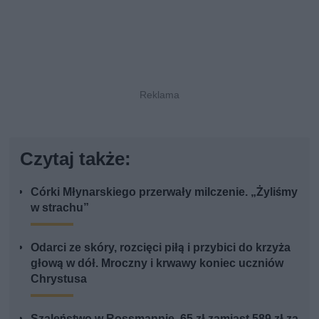
Czytaj także:
Córki Młynarskiego przerwały milczenie. „Żyliśmy
w strachu”
Odarci ze skóry, rozcięci piłą i przybici do krzyża
głową w dół. Mroczny i krwawy koniec uczniów
Chrystusa
Szaleństwo w Rossmannie. 65 zł zamiast 589 zł za