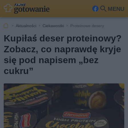
MENU
Fa
Szu
ceb
kaj
Aktualności
Ciekawostki
Proteinowe desery
ook
Kupiłaś deser proteinowy?
Zobacz, co naprawdę kryje
się pod napisem „bez
cukru”