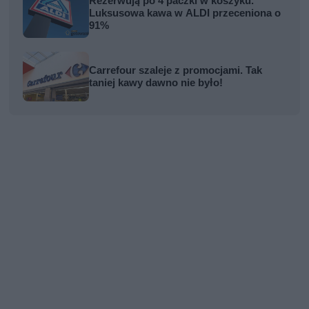
Rezerwują po 4 paczki w koszyku.
Luksusowa kawa w ALDI przeceniona o
91%
Carrefour szaleje z promocjami. Tak
taniej kawy dawno nie było!