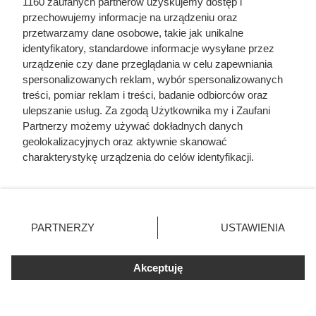
1160 zaufanych partnerów uzyskujemy dostęp i
przechowujemy informacje na urządzeniu oraz
przetwarzamy dane osobowe, takie jak unikalne
identyfikatory, standardowe informacje wysyłane przez
urządzenie czy dane przeglądania w celu zapewniania
spersonalizowanych reklam, wybór spersonalizowanych
treści, pomiar reklam i treści, badanie odbiorców oraz
ulepszanie usług. Za zgodą Użytkownika my i Zaufani
Partnerzy możemy używać dokładnych danych
geolokalizacyjnych oraz aktywnie skanować
Dziennikarze ujawnili
charakterystykę urządzenia do celów identyfikacji.
Ponieważ cenimy Twoją prywatność, prosimy o zgodę na
pochodzenie mięsa z Dino. Klienci
korzystanie z tych technologii poprzez kliknięcie
zaskoczeni
„Akceptuję”. Zgoda jest dobrowolna i zawsze możesz ją
zmienić/wycofać klikając przycisk ustawień prywatności
PARTNERZY
USTAWIENIA
znajdujący się w lewym dolnym rogu strony
. Niektóre
rodzaje przetwarzania danych nie wymagają zgody
Akceptuję
użytkownika, ale masz prawo sprzeciwić się takiemu
przetwarzaniu. Preferencje będą miały zastosowania tylko
na tej witrynie.