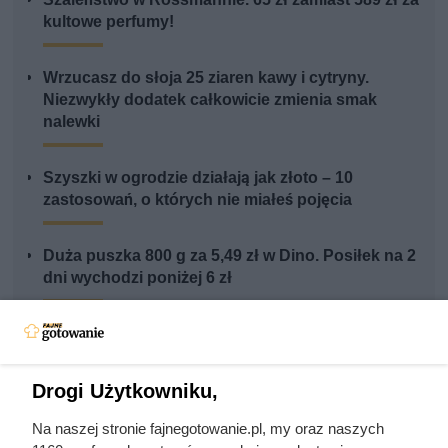
kultowe perfumy!
Wrzucasz do słoja 25 ziaren kawy i cytryny.
Niezwykły dodatek całkowicie zmienia smak
nalewki
Szyszki w ogrodzie działają jak złoto – 10
zastosowań, o których nie miałeś pojęcia
Duża puszka 800 g za 5,49 zł w Dino. Posiłek na 2
dni wychodzi poniżej 6 zł
Drogi Użytkowniku,
Na naszej stronie fajnegotowanie.pl, my oraz naszych