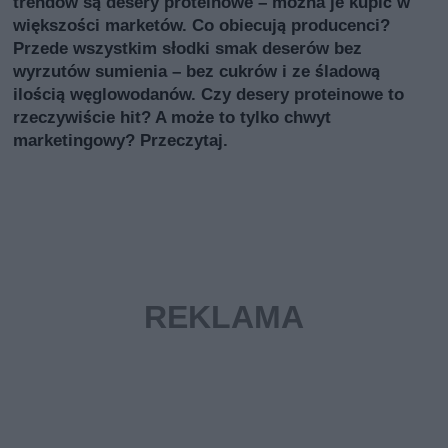
trendów są desery proteinowe – można je kupić w
większości marketów. Co obiecują producenci?
Przede wszystkim słodki smak deserów bez
wyrzutów sumienia – bez cukrów i ze śladową
ilością węglowodanów. Czy desery proteinowe to
rzeczywiście hit? A może to tylko chwyt
marketingowy? Przeczytaj.