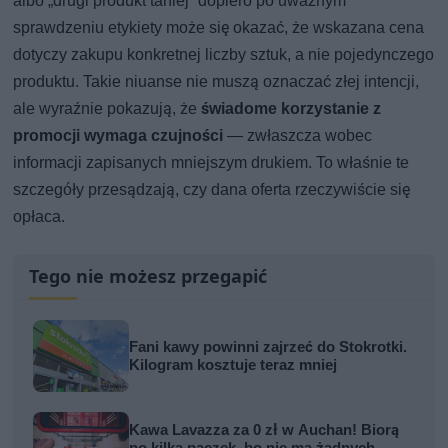
albo „drugi produkt taniej” dopiero po uważnym
sprawdzeniu etykiety może się okazać, że wskazana cena
dotyczy zakupu konkretnej liczby sztuk, a nie pojedynczego
produktu. Takie niuanse nie muszą oznaczać złej intencji,
ale wyraźnie pokazują, że
świadome korzystanie z
promocji wymaga czujności
— zwłaszcza wobec
informacji zapisanych mniejszym drukiem. To właśnie te
szczegóły przesądzają, czy dana oferta rzeczywiście się
opłaca.
Tego nie możesz przegapić
Fani kawy powinni zajrzeć do Stokrotki.
Kilogram kosztuje teraz mniej
Kawa Lavazza za 0 zł w Auchan! Biorą
po kilka paczek, bo nie ma żadnych