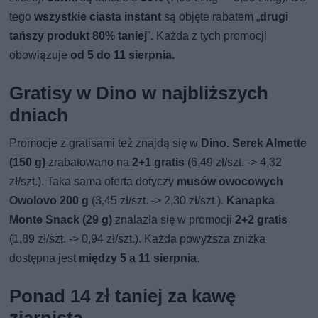
tego
wszystkie ciasta instant
są objęte rabatem „
drugi
tańszy produkt 80% taniej
”. Każda z tych promocji
obowiązuje
od 5 do 11 sierpnia.
Gratisy w Dino w najbliższych
dniach
Promocje z gratisami też znajdą się w
Dino. Serek Almette
(150 g)
zrabatowano na
2+1 gratis
(6,49 zł/szt. -> 4,32
zł/szt.). Taka sama oferta dotyczy
musów owocowych
Owolovo 200 g
(3,45 zł/szt. -> 2,30 zł/szt.).
Kanapka
Monte Snack (29 g)
znalazła się w promocji
2+2 gratis
(1,89 zł/szt. -> 0,94 zł/szt.). Każda powyższa zniżka
dostępna jest
między 5 a 11 sierpnia
.
Ponad 14 zł taniej za kawę