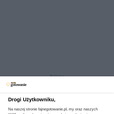
Czytaj także:
Drogi Użytkowniku,
Na naszej stronie fajnegotowanie.pl, my oraz naszych
Dino przeceniło kawę z wyższej półki. Kultowy