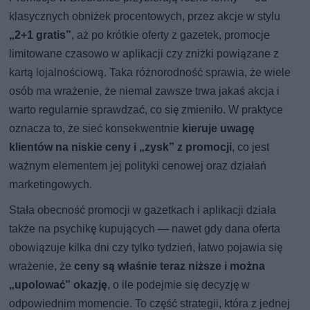
klasycznych obniżek procentowych, przez akcje w stylu
„2+1 gratis”
, aż po krótkie oferty z gazetek, promocje
limitowane czasowo w aplikacji czy zniżki powiązane z
kartą lojalnościową. Taka różnorodność sprawia, że wiele
osób ma wrażenie, że niemal zawsze trwa jakaś akcja i
warto regularnie sprawdzać, co się zmieniło. W praktyce
oznacza to, że sieć konsekwentnie
kieruje uwagę
klientów na niskie ceny i „zysk” z promocji
, co jest
ważnym elementem jej polityki cenowej oraz działań
marketingowych.
Stała obecność promocji w gazetkach i aplikacji działa
także na psychikę kupujących — nawet gdy dana oferta
obowiązuje kilka dni czy tylko tydzień, łatwo pojawia się
wrażenie, że
ceny są właśnie teraz niższe i można
„upolować” okazję
, o ile podejmie się decyzję w
odpowiednim momencie. To część strategii, która z jednej