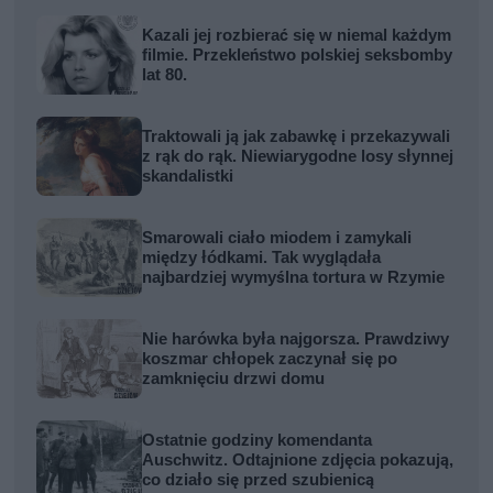
Kazali jej rozbierać się w niemal każdym
filmie. Przekleństwo polskiej seksbomby
lat 80.
Traktowali ją jak zabawkę i przekazywali
z rąk do rąk. Niewiarygodne losy słynnej
skandalistki
Smarowali ciało miodem i zamykali
między łódkami. Tak wyglądała
najbardziej wymyślna tortura w Rzymie
Nie harówka była najgorsza. Prawdziwy
koszmar chłopek zaczynał się po
zamknięciu drzwi domu
Ostatnie godziny komendanta
Auschwitz. Odtajnione zdjęcia pokazują,
co działo się przed szubienicą