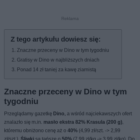
Znaczne przeceny w Dino w tym tygodniu
Gratisy w Dino w najbliższych dniach
Ponad 14 zł taniej za kawę ziarnistą
Znaczne przeceny w Dino w tym
tygodniu
Przeglądamy gazetkę
Dino,
a wśród najciekawszych ofert
znalazło się m.in.
masło ekstra 82% Krasula (200 g)
,
któremu obniżono cenę aż o
40%
(4,99 zł/szt. -> 2,99
zł/szt.).
Śliwki
są tańsze o
50%
(7,99 zł/kg -> 3,99 zł/kg). Do