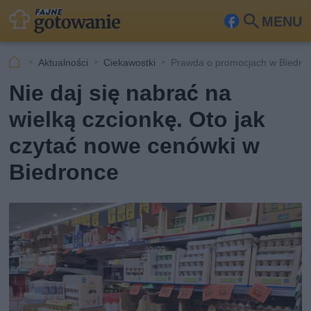
MENU
Fa
Szu
ceb
kaj
Aktualności
Ciekawostki
Prawda o promocjach w Biedro
ook
Nie daj się nabrać na
wielką czcionkę. Oto jak
czytać nowe cenówki w
Biedronce