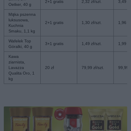
2+1 gratis
2,32 zł/szt.
3,49 zł
Oetker, 40 g
Mąka pszenna
luksusowa,
2+1 gratis
1,30 zł/szt.
1,96 zł
Kuchnia
Smaku, 1,1 kg
Wafelek Top
3+1 gratis
1,49 zł/szt.
1,99 zł
Góralki, 40 g
Kawa
ziarnista,
Lavazza
20 zł
79,99 zł/szt.
99,99 z
Qualita Oro, 1
kg