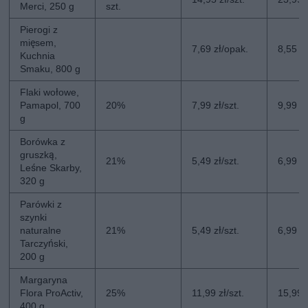
Merci, 250 g
szt.
Pierogi z
mięsem,
7,69 zł/opak.
8,55 z
Kuchnia
Smaku, 800 g
Flaki wołowe,
Pamapol, 700
20%
7,99 zł/szt.
9,99 zł
g
Borówka z
gruszką,
21%
5,49 zł/szt.
6,99 zł
Leśne Skarby,
320 g
Parówki z
szynki
naturalne
21%
5,49 zł/szt.
6,99 zł
Tarczyński,
200 g
Margaryna
Flora ProActiv,
25%
11,99 zł/szt.
15,99 z
400 g