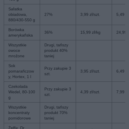
Sałatka
obiadowa,
27%
3,99 zł/szt.
5,49 zł
880/430-550 g
Borówka
36%
15,99 zł/kg
24,99 
amerykańska
Wszystkie
Drugi, tańszy
owoce
produkt 40%
mrożone
taniej
Sok
Przy zakupie 3
pomarańczow
3,95 zł/szt.
6,49 zł
szt.
y, Hortex, 1 l
Czekolada
Przy zakupie 3
Wedel, 80-100
4,39 zł/szt.
7,99 zł
szt.
g
Wszystkie
Drugi, tańszy
koncentraty
produkt 70%
pomidorowe
taniej
Żelfix, Dr.