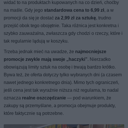
widać to na produktach kupowanych na co dzień, choćby
na maśle. Gdy jego
standardowa cena to 6,99 zł
, a w
promocji da się je dostać
za 2,99 zł za sztukę
, trudno
przejść obok tego obojętnie. Taka różnica jest konkretna i
szybko zauważalna, zwłaszcza gdy chodzi o rzeczy, które i
tak regularnie lądują w koszyku.
Trzeba jednak mieć na uwadze, że
najmocniejsze
promocje zwykle mają swoje „haczyki”
. Nierzadko
obowiązują limity sztuk na osobę i trwają bardzo krótko.
Bywa też, że oferta dotyczy tylko wybranych dni (a czasem
nawet jednego konkretnego dnia). Mimo tych ograniczeń,
jeśli cena jest tak wyraźnie niższa niż regularna, to nadal
oznacza
realne oszczędzanie
— pod warunkiem, że
zakupy są przemyślane, a promocja obejmuje produkty,
które faktycznie są potrzebne.