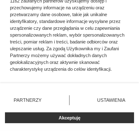
1162 zaufanych partnerów uzyskujemy dostęp i
włoski produkt rozchwytywany przez klientów
przechowujemy informacje na urządzeniu oraz
przetwarzamy dane osobowe, takie jak unikalne
Biedronka przeceniła markową kawę o prawie 30
identyfikatory, standardowe informacje wysyłane przez
zł. Wielkie opakowanie kosztuje o wiele mniej
urządzenie czy dane przeglądania w celu zapewniania
spersonalizowanych reklam, wybór spersonalizowanych
treści, pomiar reklam i treści, badanie odbiorców oraz
Aldi odpala mega promocję -91%: kawa Dallmayr
ulepszanie usług. Za zgodą Użytkownika my i Zaufani
po 3,99 zł za paczkę
Partnerzy możemy używać dokładnych danych
geolokalizacyjnych oraz aktywnie skanować
Carrefour szaleje z promocjami. Tak taniej kawy
charakterystykę urządzenia do celów identyfikacji.
dawno nie było!
Ponieważ cenimy Twoją prywatność, prosimy o zgodę na
korzystanie z tych technologii poprzez kliknięcie
„Akceptuję”. Zgoda jest dobrowolna i zawsze możesz ją
Rezerwują po 4 paczki w koszyku. Luksusowa
zmienić/wycofać klikając przycisk ustawień prywatności
kawa w ALDI przeceniona o 91%
PARTNERZY
USTAWIENIA
znajdujący się w lewym dolnym rogu strony
. Niektóre
rodzaje przetwarzania danych nie wymagają zgody
Do naleśników, gofrów i kanapek. Dino przeceniło
Akceptuję
użytkownika, ale masz prawo sprzeciwić się takiemu
uniwersalny produkt owocowy
przetwarzaniu. Preferencje będą miały zastosowania tylko
na tej witrynie.