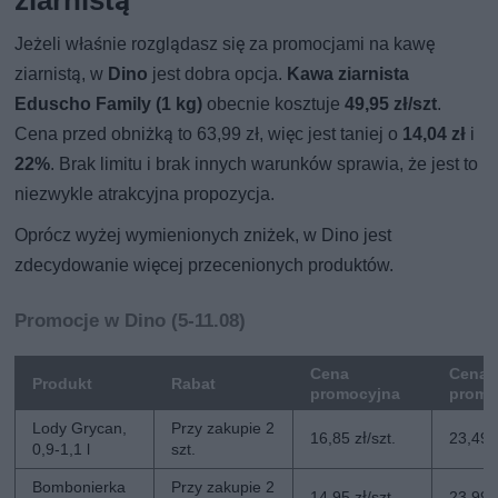
ziarnistą
Jeżeli właśnie rozglądasz się za promocjami na kawę
ziarnistą, w
Dino
jest dobra opcja.
Kawa ziarnista
Eduscho Family (1 kg)
obecnie kosztuje
49,95 zł/szt
.
Cena przed obniżką to 63,99 zł, więc jest taniej o
14,04 zł
i
22%
. Brak limitu i brak innych warunków sprawia, że jest to
niezwykle atrakcyjna propozycja.
Oprócz wyżej wymienionych zniżek, w Dino jest
zdecydowanie więcej przecenionych produktów.
Promocje w Dino (5-11.08)
Cena
Cena 
Produkt
Rabat
promocyjna
promo
Lody Grycan,
Przy zakupie 2
16,85 zł/szt.
23,49 z
0,9-1,1 l
szt.
Bombonierka
Przy zakupie 2
14,95 zł/szt.
23,99 z