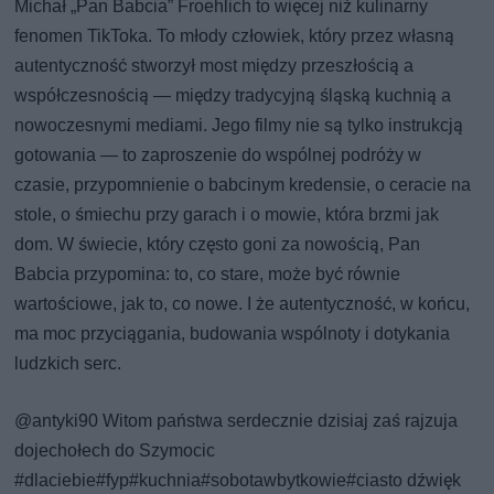
Michał „Pan Babcia” Froehlich to więcej niż kulinarny
fenomen TikToka. To młody człowiek, który przez własną
autentyczność stworzył most między przeszłością a
współczesnością — między tradycyjną śląską kuchnią a
nowoczesnymi mediami. Jego filmy nie są tylko instrukcją
gotowania — to zaproszenie do wspólnej podróży w
czasie, przypomnienie o babcinym kredensie, o ceracie na
stole, o śmiechu przy garach i o mowie, która brzmi jak
dom. W świecie, który często goni za nowością, Pan
Babcia przypomina: to, co stare, może być równie
wartościowe, jak to, co nowe. I że autentyczność, w końcu,
ma moc przyciągania, budowania wspólnoty i dotykania
ludzkich serc.
@antyki90
Witom państwa serdecznie dzisiaj zaś rajzuja
dojechołech do Szymocic
#dlaciebie
#fyp
#kuchnia
#sobotawbytkowie
#ciasto
dźwięk