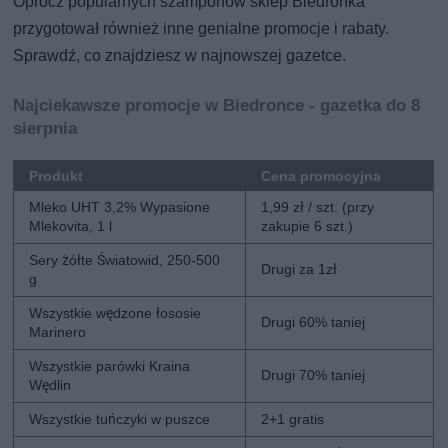
Oprócz popularnych szamponów sklep Biedronka
przygotował również inne genialne promocje i rabaty.
Sprawdź, co znajdziesz w najnowszej gazetce.
Najciekawsze promocje w Biedronce - gazetka do 8
sierpnia
Produkt
Cena promocyjna
Mleko UHT 3,2% Wypasione
1,99 zł / szt. (przy
Mlekovita, 1 l
zakupie 6 szt.)
Sery żółte Światowid, 250-500
Drugi za 1zł
g
Wszystkie wędzone łososie
Drugi 60% taniej
Marinero
Wszystkie parówki Kraina
Drugi 70% taniej
Wędlin
Wszystkie tuńczyki w puszce
2+1 gratis