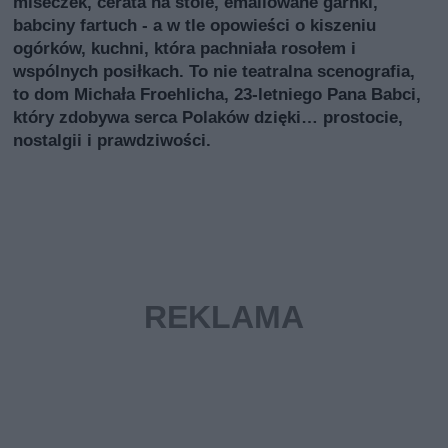
miseczek, cerata na stole, emaliowane garnki,
babciny fartuch - a w tle opowieści o kiszeniu
ogórków, kuchni, która pachniała rosołem i
wspólnych posiłkach. To nie teatralna scenografia,
to dom Michała Froehlicha, 23-letniego Pana Babci,
który zdobywa serca Polaków dzięki… prostocie,
nostalgii i prawdziwości.