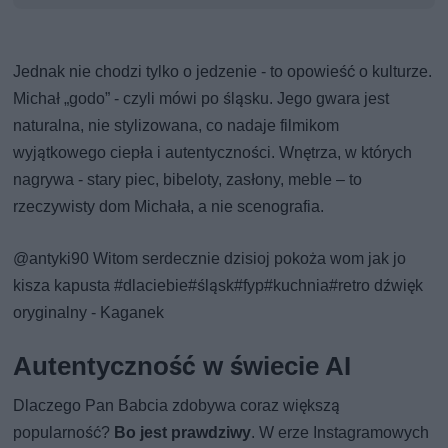
Jednak nie chodzi tylko o jedzenie - to opowieść o kulturze.
Michał „godo” - czyli mówi po śląsku. Jego gwara jest
naturalna, nie stylizowana, co nadaje filmikom
wyjątkowego ciepła i autentyczności. Wnętrza, w których
nagrywa - stary piec, bibeloty, zasłony, meble – to
rzeczywisty dom Michała, a nie scenografia.
@antyki90
Witom serdecznie dzisioj pokoża wom jak jo
kisza kapusta
#dlaciebie
#śląsk
#fyp
#kuchnia
#retro
dźwięk
oryginalny - Kaganek
Autentyczność w świecie AI
Dlaczego Pan Babcia zdobywa coraz większą
popularność?
Bo jest prawdziwy
. W erze Instagramowych