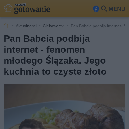
MENU
Fa
Szu
ceb
kaj
Aktualności
Ciekawostki
Pan Babcia podbija internet- 
ook
Pan Babcia podbija
internet - fenomen
młodego Ślązaka. Jego
kuchnia to czyste złoto