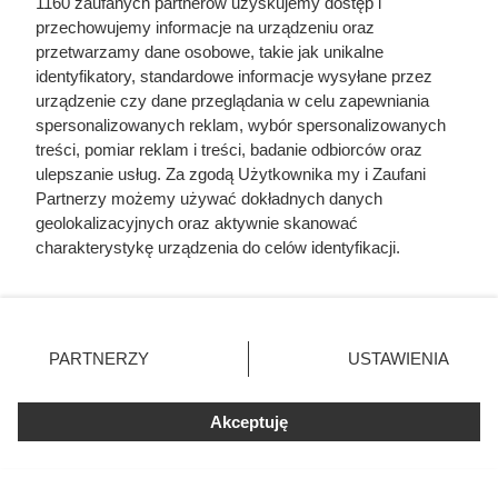
1160 zaufanych partnerów uzyskujemy dostęp i
przechowujemy informacje na urządzeniu oraz
Uwięził żonę i dzieci, porywał młode dziewczyny.
przetwarzamy dane osobowe, takie jak unikalne
Co się działo w zamku polskiego magnata
identyfikatory, standardowe informacje wysyłane przez
urządzenie czy dane przeglądania w celu zapewniania
spersonalizowanych reklam, wybór spersonalizowanych
treści, pomiar reklam i treści, badanie odbiorców oraz
ulepszanie usług. Za zgodą Użytkownika my i Zaufani
Partnerzy możemy używać dokładnych danych
geolokalizacyjnych oraz aktywnie skanować
charakterystykę urządzenia do celów identyfikacji.
Ponieważ cenimy Twoją prywatność, prosimy o zgodę na
korzystanie z tych technologii poprzez kliknięcie
„Akceptuję”. Zgoda jest dobrowolna i zawsze możesz ją
zmienić/wycofać klikając przycisk ustawień prywatności
PARTNERZY
USTAWIENIA
znajdujący się w lewym dolnym rogu strony
. Niektóre
rodzaje przetwarzania danych nie wymagają zgody
Akceptuję
użytkownika, ale masz prawo sprzeciwić się takiemu
przetwarzaniu. Preferencje będą miały zastosowania tylko
na tej witrynie.