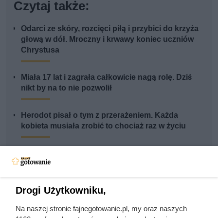
Czytaj także:
Odarci ze skóry, rozcięci piłą i przybici do krzyża
głową w dół. Mroczny i krwawy koniec uczniów
Chrystusa
Miała 17 lat i zagrała całkowicie nagą rolę. Dziś
nikt by na to nie pozwolił
Herodot pisał o tym z przerażeniem. Każda
kobieta musiała zrobić to chociaż raz w życiu
Mąż ją zdradzał i zaraził kiłą, a lekarze faszerowali
arszenikiem. Przerażająca prawda o cenie, jaką
Karen Blixen zapłaciła za Afrykę
Drogi Użytkowniku,
Zjadł 174 koty i rzucił się na nogę kolesia z
Na naszej stronie fajnegotowanie.pl, my oraz naszych
okrętu. Mroczny przypadek żołnierza z Polski