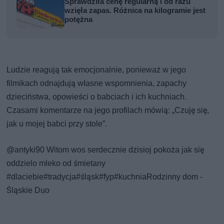
Sprawdziła cenę regularną i od razu
wzięła zapas. Różnica na kilogramie jest
potężna
Ludzie reagują tak emocjonalnie, ponieważ w jego
filmikach odnajdują własne wspomnienia, zapachy
dzieciństwa, opowieści o babciach i ich kuchniach.
Czasami komentarze na jego profilach mówią: „Czuję się,
jak u mojej babci przy stole”.
@antyki90
Witom wos serdecznie dzisioj pokoża jak się
oddzielo mleko od śmietany
#dlaciebie
#tradycja
#śląsk
#fyp
#kuchnia
Rodzinny dom -
Śląskie Duo