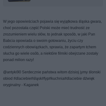
W jego opowieściach pojawia się wyjątkowa śląska gwara,
choć pozostała część Polski może mieć trudność ze
zrozumieniem wielu słów, to jednak sposób, w jaki Pan
Babcia opowiada o swoim gotowaniu, życiu czy
codziennych obowiązkach, sprawia, że zapartym tchem
słucha go wiele osób, a niektóre filmiki obejrzane zostały
ponad milion razy!
@antyki90
Serdecznie państwa witom dzisioj jymy ślonski
obiod
#dlaciebie
#śląsk
#fyp
#kuchnia
#dlaciebie
dźwięk
oryginalny - Kaganek