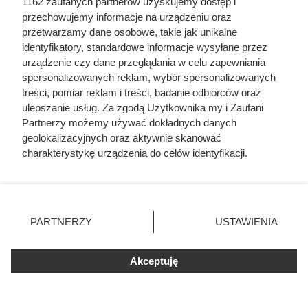
1162 zaufanych partnerów uzyskujemy dostęp i
przechowujemy informacje na urządzeniu oraz
Mąż ją zdradzał i zaraził kiłą, a lekarze faszerowali
przetwarzamy dane osobowe, takie jak unikalne
arszenikiem. Przerażająca prawda o cenie, jaką
identyfikatory, standardowe informacje wysyłane przez
Karen Blixen zapłaciła za Afrykę
urządzenie czy dane przeglądania w celu zapewniania
spersonalizowanych reklam, wybór spersonalizowanych
treści, pomiar reklam i treści, badanie odbiorców oraz
Pierwszy raz niemal na oczach zaproszonych
ulepszanie usług. Za zgodą Użytkownika my i Zaufani
gości. Noc poślubna Zygmunta Starego i Bony
Partnerzy możemy używać dokładnych danych
Sworzy
geolokalizacyjnych oraz aktywnie skanować
charakterystykę urządzenia do celów identyfikacji.
Ponieważ cenimy Twoją prywatność, prosimy o zgodę na
korzystanie z tych technologii poprzez kliknięcie
„Akceptuję”. Zgoda jest dobrowolna i zawsze możesz ją
zmienić/wycofać klikając przycisk ustawień prywatności
PARTNERZY
USTAWIENIA
znajdujący się w lewym dolnym rogu strony
. Niektóre
rodzaje przetwarzania danych nie wymagają zgody
Akceptuję
użytkownika, ale masz prawo sprzeciwić się takiemu
przetwarzaniu. Preferencje będą miały zastosowania tylko
na tej witrynie.