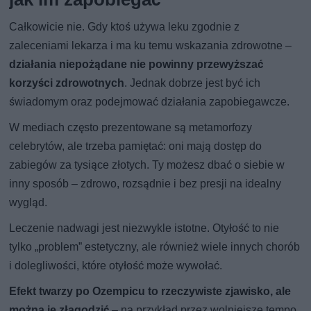
Całkowicie nie. Gdy ktoś używa leku zgodnie z
zaleceniami lekarza i ma ku temu wskazania zdrowotne –
działania niepożądane nie powinny przewyższać
korzyści zdrowotnych
. Jednak dobrze jest być ich
świadomym oraz podejmować działania zapobiegawcze.
W mediach często prezentowane są metamorfozy
celebrytów, ale trzeba pamiętać: oni mają dostęp do
zabiegów za tysiące złotych. Ty możesz dbać o siebie w
inny sposób – zdrowo, rozsądnie i bez presji na idealny
wygląd.
Leczenie nadwagi jest niezwykle istotne. Otyłość to nie
tylko „problem” estetyczny, ale również wiele innych chorób
i dolegliwości, które otyłość może wywołać.
Efekt twarzy po Ozempicu to rzeczywiste zjawisko, ale
można je złagodzić
– na przykład przez wolniejsze tempo