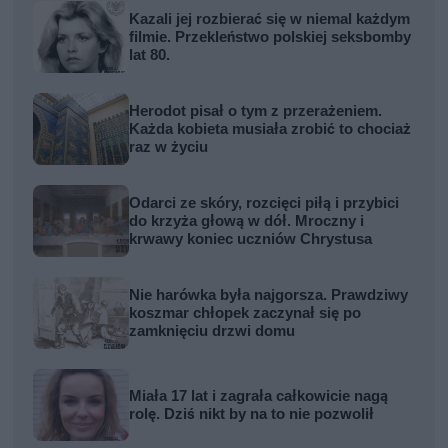
Kazali jej rozbierać się w niemal każdym
filmie. Przekleństwo polskiej seksbomby
lat 80.
Herodot pisał o tym z przerażeniem.
Każda kobieta musiała zrobić to chociaż
raz w życiu
Odarci ze skóry, rozcięci piłą i przybici
do krzyża głową w dół. Mroczny i
krwawy koniec uczniów Chrystusa
Nie harówka była najgorsza. Prawdziwy
koszmar chłopek zaczynał się po
zamknięciu drzwi domu
Miała 17 lat i zagrała całkowicie nagą
rolę. Dziś nikt by na to nie pozwolił