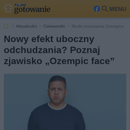
MENU
Fa
Szu
ceb
kaj
Aktualności
Ciekawostki
Skutki stosowania Ozempicu
ook
Nowy efekt uboczny
odchudzania? Poznaj
zjawisko „Ozempic face”