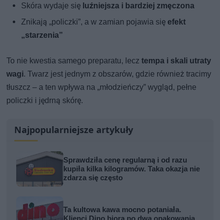
Skóra wydaje się
luźniejsza i bardziej zmęczona
Znikają „policzki”, a w zamian pojawia się
efekt
„starzenia”
To nie kwestia samego preparatu, lecz
tempa i skali utraty
wagi
. Twarz jest jednym z obszarów, gdzie również tracimy
tłuszcz – a ten wpływa na „młodzieńczy” wygląd, pełne
policzki i jędrną skórę.
Najpopularniejsze artykuły
Sprawdziła cenę regularną i od razu
kupiła kilka kilogramów. Taka okazja nie
zdarza się często
Ta kultowa kawa mocno potaniała.
Klienci Dino biorą po dwa opakowania