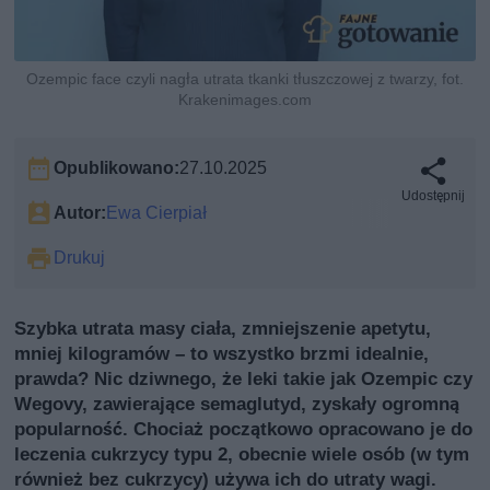
Ozempic face czyli nagła utrata tkanki tłuszczowej z twarzy, fot.
Krakenimages.com
Opublikowano:
27.10.2025
Udostępnij
Autor:
Ewa Cierpiał
Drukuj
Szybka utrata masy ciała, zmniejszenie apetytu,
mniej kilogramów – to wszystko brzmi idealnie,
prawda? Nic dziwnego, że leki takie jak Ozempic czy
Wegovy, zawierające semaglutyd, zyskały ogromną
popularność. Chociaż początkowo opracowano je do
leczenia cukrzycy typu 2, obecnie wiele osób (w tym
również bez cukrzycy) używa ich do utraty wagi.