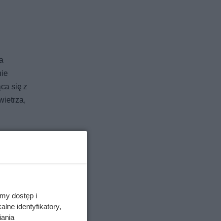
a
nie
ca się z
ietrza,
erapii
jku
my dostęp i
lne identyfikatory,
iania