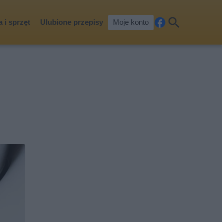
 i sprzęt
Ulubione przepisy
Moje konto
Fa
Szu
ceb
kaj
ook