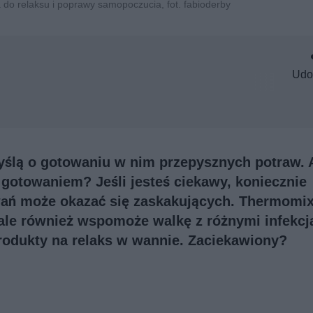
 do relaksu i poprawy samopoczucia, fot. fabioderby
Udo
ślą o gotowaniu w nim przepysznych potraw. A
gotowaniem? Jeśli jesteś ciekawy, koniecznie
wań może okazać się zaskakujących. Thermomix
 ale również wspomoże walkę z różnymi infekcj
odukty na relaks w wannie. Zaciekawiony?