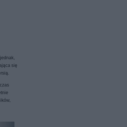
 jednak,
ająca się
rsią.
dczas
etnie
ników,