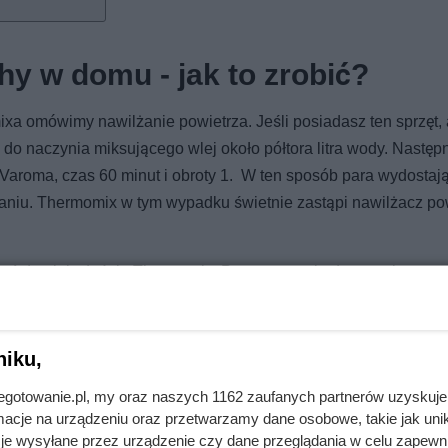
hy w domu - jak to zrobić?
xa omówimy nawilżanie powietrza. Jeśli posiadasz ten sprzęt, 
do naczynia miksującego wlej około półtora litra wody. Następ
Varoma, czas 60 minut i obroty 1. W ten sposób para wydostają
aniu. Thermomix w tym wypadku świetnie zastąpi nawilżacz pow
tać do niej właśnie Thermomix. Przygotowanie domowej aromat
olega jedynie no dodatku do wody kilku kropel ulubionego ole
 aby był naturalny, ponieważ posiada on więcej właściwości
niku,
jnegotowanie.pl, my oraz naszych 1162 zaufanych partnerów uzyskuje
cje na urządzeniu oraz przetwarzamy dane osobowe, takie jak unika
je wysyłane przez urządzenie czy dane przeglądania w celu zapewn