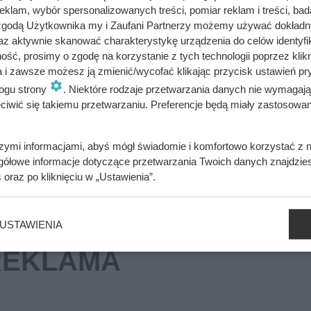
klam, wybór spersonalizowanych treści, pomiar reklam i treści, bad
 zgodą Użytkownika my i Zaufani Partnerzy możemy używać dokład
awdzi się w Twojej sytuacji
az aktywnie skanować charakterystykę urządzenia do celów identyfi
ść, prosimy o zgodę na korzystanie z tych technologii poprzez klikn
a i zawsze możesz ją zmienić/wycofać klikając przycisk ustawień pr
ogu strony
. Niektóre rodzaje przetwarzania danych nie wymagaj
Klienci Dino biorą po dwa opakowania
iwić się takiemu przetwarzaniu. Preferencje będą miały zastosowania
szymi informacjami, abyś mógł świadomie i komfortowo korzystać z
gółowe informacje dotyczące przetwarzania Twoich danych znajdzi
s
oraz po kliknięciu w „Ustawienia”.
USTAWIENIA