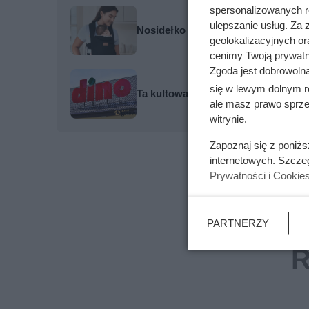
spersonalizowanych re
ulepszanie usług. Za
Nosidełko czy chusta: co lepiej spr
geolokalizacyjnych or
cenimy Twoją prywatno
Zgoda jest dobrowoln
się w lewym dolnym r
Ta kultowa kawa mocno potaniała. 
ale masz prawo sprzec
witrynie.
Zapoznaj się z poniż
internetowych. Szcze
Prywatności i Cookie
PARTNERZY