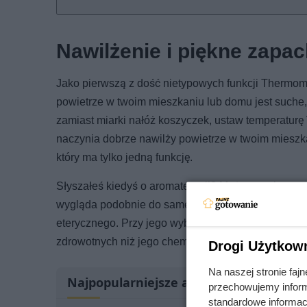
Nawilżenie i piękne zapac
Jako pierwszą z dość nietypowych funkcji Thermomi
powietrze w twoim mieszkaniu lub domu jest suche, 
zamiast miarki nałóż koszyczek, ustaw temperaturę 
naczynia dobrze nawilży powietrze w twoim mieszk
który ma tylko jedną funkcję.
Słyszałeś kiedyś o aromaterapii? Możesz wykorzys
wygląda podobnie do samego nawilżania. Różnica p
eterycznego. Przy jego wyborze zwróć uwagę na to,
zdrowotnych niż jego chemiczny zamiennik.
Drogi Użytkow
Na naszej stronie fa
Najpopularniejsze artykuły
przechowujemy informa
standardowe informac