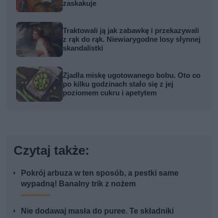
zaskakuje
Traktowali ją jak zabawkę i przekazywali
z rąk do rąk. Niewiarygodne losy słynnej
skandalistki
Zjadła miskę ugotowanego bobu. Oto co
po kilku godzinach stało się z jej
poziomem cukru i apetytem
Czytaj także:
Pokrój arbuza w ten sposób, a pestki same
wypadną! Banalny trik z nożem
Nie dodawaj masła do puree. Te składniki