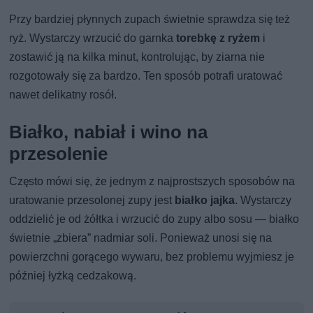
Przy bardziej płynnych zupach świetnie sprawdza się też
ryż. Wystarczy wrzucić do garnka
torebkę z ryżem
i
zostawić ją na kilka minut, kontrolując, by ziarna nie
rozgotowały się za bardzo. Ten sposób potrafi uratować
nawet delikatny rosół.
Białko, nabiał i wino na
przesolenie
Często mówi się, że jednym z najprostszych sposobów na
uratowanie przesolonej zupy jest
białko jajka
. Wystarczy
oddzielić je od żółtka i wrzucić do zupy albo sosu — białko
świetnie „zbiera” nadmiar soli. Ponieważ unosi się na
powierzchni gorącego wywaru, bez problemu wyjmiesz je
później łyżką cedzakową.