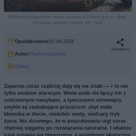
Najbardziej popualrne owoce suszone w Polsce to m.in. śliwki,
żurawina, daktyle i morele, fot. Yusif
Opublikowano:
07.08.2026
Udostępnij
Autor:
Paulina Lipińska
Drukuj
Zaparcia coraz częściej dają się we znaki — i to nie
tylko osobom starszym. Wiele osób nie łączy ich z
codziennymi nawykami, a tymczasem winowajcy
zwykle są zaskakująco prozaiczni: zbyt mało
błonnika w diecie, niedobór wody, siedzący tryb
życia. Nic dziwnego, że w poszukiwaniu ulgi coraz
chętniej sięgamy po rozwiązania naturalne. I właśnie
tutaj pojawia się niepozorny, a wyjątkowo skuteczny