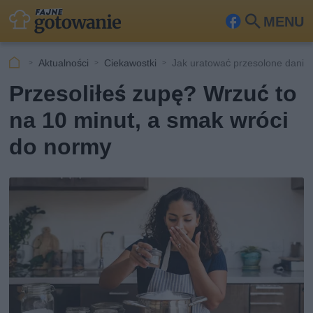
MENU
Fa
Szu
ceb
kaj
Aktualności
Ciekawostki
Jak uratować przesolone danie
ook
Przesoliłeś zupę? Wrzuć to
na 10 minut, a smak wróci
do normy