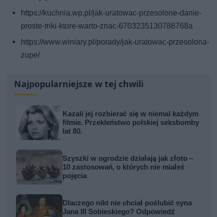
https://kuchnia.wp.pl/jak-uratowac-przesolone-danie-
proste-triki-ktore-warto-znac-6703235130788768a
https://www.winiary.pl/porady/jak-uratowac-przesolona-
zupe/
Najpopularniejsze w tej chwili
Kazali jej rozbierać się w niemal każdym
filmie. Przekleństwo polskiej seksbomby
lat 80.
Szyszki w ogrodzie działają jak złoto –
10 zastosowań, o których nie miałeś
pojęcia
Dlaczego nikt nie chciał poślubić syna
Jana III Sobieskiego? Odpowiedź