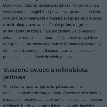
Dodatkowo rodzynki dostarczają
żelaza
, kluczowego dla
wytwarzania hemoglobiny i prawidłowego transportu tlenu,
a także
boru
– pierwiastka wspierającego
kondycję kości
oraz funkcje poznawcze
. Z kolei
potas, magnez i
antyoksydanty
uzupełniają ten zestaw, wspomagając
układ nerwowy, serce i odporność. A ponieważ są łatwo
dostępne i długo zachowują świeżość, stanowią wygodny
element codziennego jadłospisu – zarówno jako szybka
przekąska, jak i dodatek do wielu potraw.
Suszone owoce a mikrobiota
jelitowa
Warto też zwrócić uwagę na to, jak suszone owoce
oddziałują na
mikrobiotę jelitową
. Obecny w nich błonnik
działa jak prebiotyk, czyli „pokarm” dla korzystnych bakterii
w jelitach. Kiedy wspieramy ich namnażanie, łatwiej o