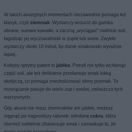
W takich awaryjnych momentach niezawodnie pomaga też
klasyk, czyli
ziemniak
. Wystarczy wrzucić do garnka
obrane, surowe kawałki, a zaczną „wyciągać” nadmiar soli,
łagodząc jej wyczuwalność w zupie lub sosie. Zwykle
wystarczy około 10 minut, by danie smakowało wyraźnie
lepiej.
Kolejny sprytny patent to
jabłko
. Potrafi nie tylko wchłonąć
część soli, ale też delikatnie przełamuje smak lekką
słodyczą, co pomaga zneutralizować słony posmak. To
rozwiązanie pasuje do wielu zup i sosów, zwłaszcza tych
warzywnych.
Gdy akurat nie masz ziemniaków ani jabłek, możesz
sięgnąć po najprostszy ratunek: odrobinę
cukru,
która
również subtelnie zbalansuje smak i zamaskuje to, że
danie zostało przesolone.