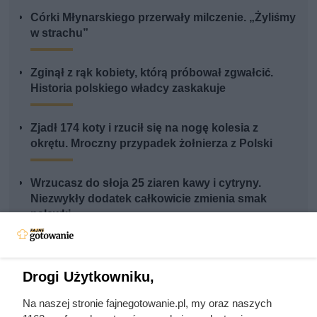
Córki Młynarskiego przerwały milczenie. „Żyliśmy
w strachu”
Zginął z rąk kobiety, którą próbował zgwałcić.
Historia polskiego władcy zaskakuje
Zjadł 174 koty i rzucił się na nogę kolesia z
okrętu. Mroczny przypadek żołnierza z Polski
Wrzucasz do słoja 25 ziaren kawy i cytryny.
Niezwykły dodatek całkowicie zmienia smak
nalewki
Ten szary złom jest dziś wart nawet 160 zł/kg.
Masz go mnóstwo w domu
Drogi Użytkowniku,
Na naszej stronie fajnegotowanie.pl, my oraz naszych
Nigdy wcześniej nikt nie widział monarchy w