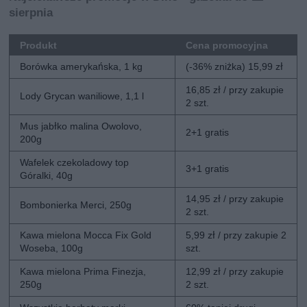
sierpnia
Produkt
Cena promocyjna
Borówka amerykańska, 1 kg
(-36% zniżka) 15,99 zł
16,85 zł / przy zakupie
Lody Grycan waniliowe, 1,1 l
2 szt.
Mus jabłko malina Owolovo,
2+1 gratis
200g
Wafelek czekoladowy top
3+1 gratis
Góralki, 40g
14,95 zł / przy zakupie
Bombonierka Merci, 250g
2 szt.
Kawa mielona Mocca Fix Gold
5,99 zł / przy zakupie 2
Woseba, 100g
szt.
Kawa mielona Prima Finezja,
12,99 zł / przy zakupie
250g
2 szt.