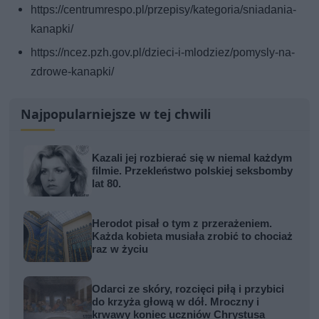
https://centrumrespo.pl/przepisy/kategoria/sniadania-
kanapki/
https://ncez.pzh.gov.pl/dzieci-i-mlodziez/pomysly-na-
zdrowe-kanapki/
Najpopularniejsze w tej chwili
Kazali jej rozbierać się w niemal każdym
filmie. Przekleństwo polskiej seksbomby
lat 80.
Herodot pisał o tym z przerażeniem.
Każda kobieta musiała zrobić to chociaż
raz w życiu
Odarci ze skóry, rozcięci piłą i przybici
do krzyża głową w dół. Mroczny i
krwawy koniec uczniów Chrystusa