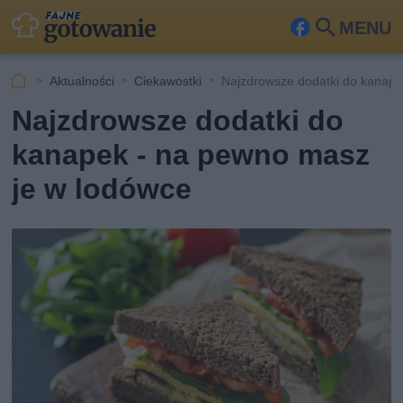
MENU
Fa
Szu
ceb
kaj
Aktualności
Ciekawostki
Najzdrowsze dodatki do kanap
ook
Najzdrowsze dodatki do
kanapek - na pewno masz
je w lodówce