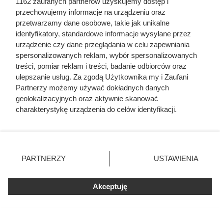
1162 zaufanych partnerów uzyskujemy dostęp i
takim stanie. Śmierć pierwszej żony złamała
przechowujemy informacje na urządzeniu oraz
polskiego króla
przetwarzamy dane osobowe, takie jak unikalne
identyfikatory, standardowe informacje wysyłane przez
urządzenie czy dane przeglądania w celu zapewniania
spersonalizowanych reklam, wybór spersonalizowanych
treści, pomiar reklam i treści, badanie odbiorców oraz
ulepszanie usług. Za zgodą Użytkownika my i Zaufani
Partnerzy możemy używać dokładnych danych
geolokalizacyjnych oraz aktywnie skanować
charakterystykę urządzenia do celów identyfikacji.
Ponieważ cenimy Twoją prywatność, prosimy o zgodę na
korzystanie z tych technologii poprzez kliknięcie
„Akceptuję”. Zgoda jest dobrowolna i zawsze możesz ją
zmienić/wycofać klikając przycisk ustawień prywatności
PARTNERZY
USTAWIENIA
znajdujący się w lewym dolnym rogu strony
. Niektóre
rodzaje przetwarzania danych nie wymagają zgody
Akceptuję
użytkownika, ale masz prawo sprzeciwić się takiemu
przetwarzaniu. Preferencje będą miały zastosowania tylko
Dziennikarze ujawnili
na tej witrynie.