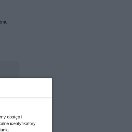
nemu
my dostęp i
lne identyfikatory,
iania