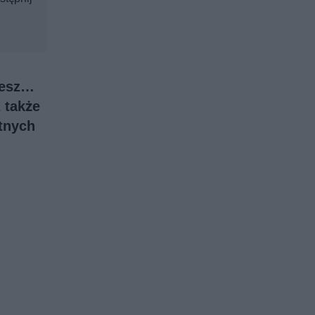
żesz…
 także
tnych