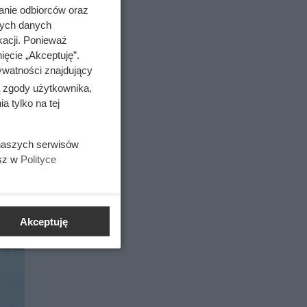
anie odbiorców oraz
nych danych
tów
kacji. Ponieważ
ięcie „Akceptuję”.
ywatności znajdujący
nie,
ą zgody użytkownika,
 tylko na tej
ne i
 naszych serwisów
esz w
Polityce
Akceptuję