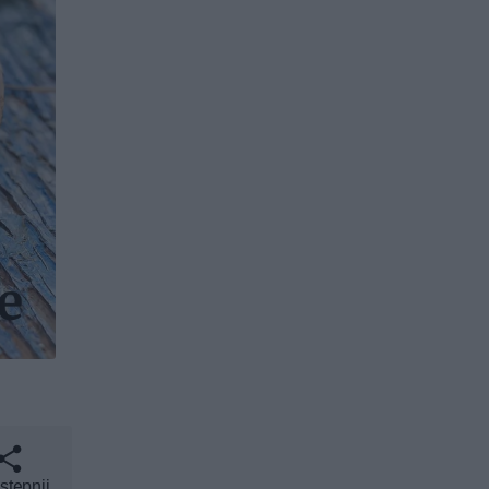
stępnij