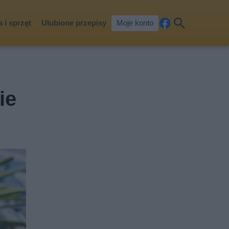
 i sprzęt
Ulubione przepisy
Moje konto
Fa
Szu
ceb
kaj
ook
ie