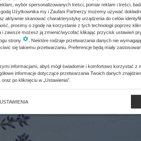
klam, wybór spersonalizowanych treści, pomiar reklam i treści, bad
 zgodą Użytkownika my i Zaufani Partnerzy możemy używać dokład
lemoniadach, herbatach oraz koktajlach. Wystarczy kilka kwia
az aktywnie skanować charakterystykę urządzenia do celów identyfi
ść, prosimy o zgodę na korzystanie z tych technologii poprzez klikn
ny smak i wyraźnie bardziej aromatyczny charakter.
a i zawsze możesz ją zmienić/wycofać klikając przycisk ustawień pr
ującym
. Dodatek jej kwiatów do napojów może wspierać wycisze
ogu strony
. Niektóre rodzaje przetwarzania danych nie wymagaj
iwić się takiemu przetwarzaniu. Preferencje będą miały zastosowania
je się jej także właściwości prozdrowotne, m.in. przeciwbakteryj
 gardle oraz przy łagodzeniu stanów zapalnych.
szymi informacjami, abyś mógł świadomie i komfortowo korzystać z
gółowe informacje dotyczące przetwarzania Twoich danych znajdzi
s
oraz po kliknięciu w „Ustawienia”.
USTAWIENIA