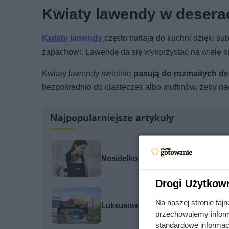
Kwiaty lawendy w desera
Kwiaty lawendy
często trafiają do kuchni dzięki
zapachowi. Lawendę da się wykorzystać na wiele 
Kwiaty lawendy świetnie
pasują do rozmaitych d
bezpośrednio do ciasteczek albo muffinów, żeby na
Najpopularniejsze artykuły
Nosidełko czy chusta: co lepiej spr
Drogi Użytkow
Na naszej stronie fa
Luksusowa kawa w cenie, jakiej nie
przechowujemy informa
standardowe informac