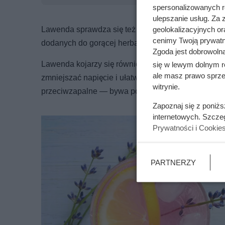
spersonalizowanych re
ulepszanie usług. Za
Lawenda sprawdza się też w
różnych napojach
— 
geolokalizacyjnych or
cenimy Twoją prywatno
dodanych do gorącej herbaty, by napój zyskał łagod
Zgoda jest dobrowoln
Lawenda kojarzy się również z
działaniem relaks
się w lewym dolnym r
ale masz prawo sprzec
zmniejszać napięcie i ułatwiać zasypianie. Przypisu
witrynie.
przeciwzapalne — bywa pomocna przy podrażnionym
Zapoznaj się z poniż
internetowych. Szcze
Prywatności i Cookie
PARTNERZY