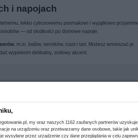
ch i napojach
 subtelnemu, lekko cytrusowemu posmakowi i wyjątkowo przyjem
sposobów — od słodkości po domowe napoje.
eserów
, m.in. lodów, serników, ciast i tart. Możesz wmieszać je
dać wypiekom delikatny, ziołowy akcent.
awdzi się w Twojej sytuacji
niku,
jnegotowanie.pl, my oraz naszych 1162 zaufanych partnerów uzyskuje
 było od bardzo dawna. Klienci Biedronki zachwyceni
cje na urządzeniu oraz przetwarzamy dane osobowe, takie jak unika
je wysyłane przez urządzenie czy dane przeglądania w celu zapewn