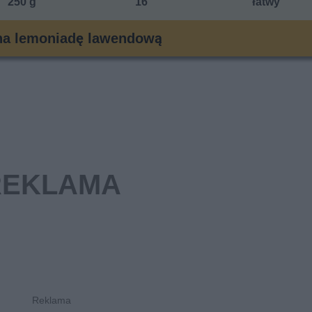
250 g
16
łatwy
na lemoniadę lawendową