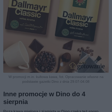
W promocji m.in. kultowa kawa, fot. Opracowanie własne na
podstawie gazetki Dino z dnia 29.07-04.08
Inne promocje w Dino do 4
sierpnia
Poza kawą mieloną i ziarnistą w Dino czeka też sporo