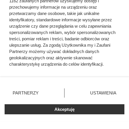
1162 zaufanych partnerów uzyskujemy dostęp i
Dużo ciekawych kaw w obniżonej cenie, fot. Opracowanie własne
przechowujemy informacje na urządzeniu oraz
na podstawie gazetki Dino z dnia 29.07-04.08
przetwarzamy dane osobowe, takie jak unikalne
identyfikatory, standardowe informacje wysyłane przez
urządzenie czy dane przeglądania w celu zapewniania
spersonalizowanych reklam, wybór spersonalizowanych
treści, pomiar reklam i treści, badanie odbiorców oraz
ulepszanie usług. Za zgodą Użytkownika my i Zaufani
Partnerzy możemy używać dokładnych danych
geolokalizacyjnych oraz aktywnie skanować
charakterystykę urządzenia do celów identyfikacji.
Ponieważ cenimy Twoją prywatność, prosimy o zgodę na
korzystanie z tych technologii poprzez kliknięcie
„Akceptuję”. Zgoda jest dobrowolna i zawsze możesz ją
zmienić/wycofać klikając przycisk ustawień prywatności
PARTNERZY
USTAWIENIA
znajdujący się w lewym dolnym rogu strony
. Niektóre
rodzaje przetwarzania danych nie wymagają zgody
Akceptuję
użytkownika, ale masz prawo sprzeciwić się takiemu
przetwarzaniu. Preferencje będą miały zastosowania tylko
na tej witrynie.