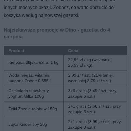
innych mocnych okazji. Zobacz, co warto dorzucić do
koszyka według najnowszej gazetki.
Najciekawsze promocje w Dino - gazetka do 4
sierpnia
Produkt
Cena
22,99 zł / kg (wcześniej
Kiełbasa Śląska extra, 1 kg
26,99 zł / kg)
Woda niegaz. witamin.
2,99 zł / szt. (21% taniej,
magnez Oshee 0,555 l
wcześniej 3,79 zł / szt.)
Czekolada strawberry
3+3 gratis (3,49 / szt. przy
yoghurt Milka 100g
zakupie 6 szt.)
2+1 gratis (2,66 zł / szt. przy
Żelki Zozole rainbow 150g
zakupie 3 szt.)
2+1 gratis (3,99 zł / szt. przy
Jajko Kinder Joy 20g
zakupie 3 szt.)