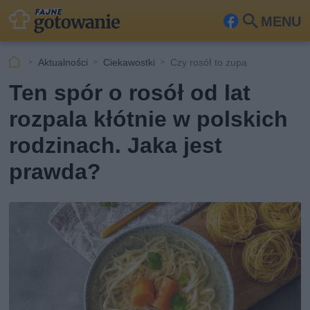
MENU
Fa
Szu
ceb
kaj
Aktualności
Ciekawostki
Czy rosół to zupa
ook
Ten spór o rosół od lat
rozpala kłótnie w polskich
rodzinach. Jaka jest
prawda?