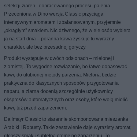
selekcji ziaren i dopracowanego procesu palenia.
Przeceniona w Dino wersja Classic przyciąga
intensywnym aromatem i zbalansowanym, przyjemnie
„okrągłym” smakiem. Nic dziwnego, że wiele osób wybiera
ją na start dnia – poranna kawa zyskuje tu wyraźny
charakter, ale bez przesadnej goryczy.
Produkt występuje w dwóch odsłonach – mielonej i
ziarnistej. To wygodne rozwiązanie, bo łatwo dopasować
kawę do ulubionej metody parzenia. Mielona będzie
praktyczna do klasycznych sposobów przygotowania
naparu, a ziarna docenią szczególnie użytkownicy
ekspresów automatycznych oraz osoby, które wolą mielić
kawę tuż przed zaparzeniem.
Dallmayr Classic to starannie skomponowana mieszanka
Arabiki i Robusty. Takie zestawienie daje wyrazisty aromat,
głębszy smak i subtelną cremę po zaparzeniu. To