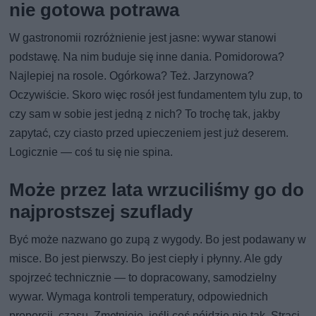
nie gotowa potrawa
W gastronomii rozróżnienie jest jasne: wywar stanowi
podstawę. Na nim buduje się inne dania. Pomidorowa?
Najlepiej na rosole. Ogórkowa? Też. Jarzynowa?
Oczywiście. Skoro więc rosół jest fundamentem tylu zup, to
czy sam w sobie jest jedną z nich? To trochę tak, jakby
zapytać, czy ciasto przed upieczeniem jest już deserem.
Logicznie — coś tu się nie spina.
Może przez lata wrzuciliśmy go do
najprostszej szuflady
Być może nazwano go zupą z wygody. Bo jest podawany w
misce. Bo jest pierwszy. Bo jest ciepły i płynny. Ale gdy
spojrzeć technicznie — to dopracowany, samodzielny
wywar. Wymaga kontroli temperatury, odpowiednich
proporcji, czasu. Zmętnieje, jeśli coś pójdzie nie tak. Straci