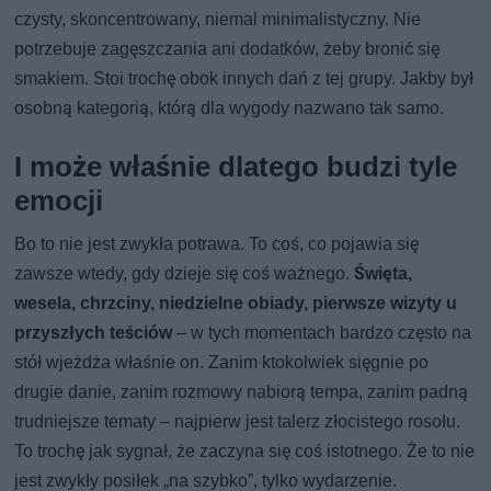
czysty, skoncentrowany, niemal minimalistyczny. Nie
potrzebuje zagęszczania ani dodatków, żeby bronić się
smakiem. Stoi trochę obok innych dań z tej grupy. Jakby był
osobną kategorią, którą dla wygody nazwano tak samo.
I może właśnie dlatego budzi tyle
emocji
Bo to nie jest zwykła potrawa. To coś, co pojawia się
zawsze wtedy, gdy dzieje się coś ważnego.
Święta,
wesela, chrzciny, niedzielne obiady, pierwsze wizyty u
przyszłych teściów
– w tych momentach bardzo często na
stół wjeżdża właśnie on. Zanim ktokolwiek sięgnie po
drugie danie, zanim rozmowy nabiorą tempa, zanim padną
trudniejsze tematy – najpierw jest talerz złocistego rosołu.
To trochę jak sygnał, że zaczyna się coś istotnego. Że to nie
jest zwykły posiłek „na szybko”, tylko wydarzenie.