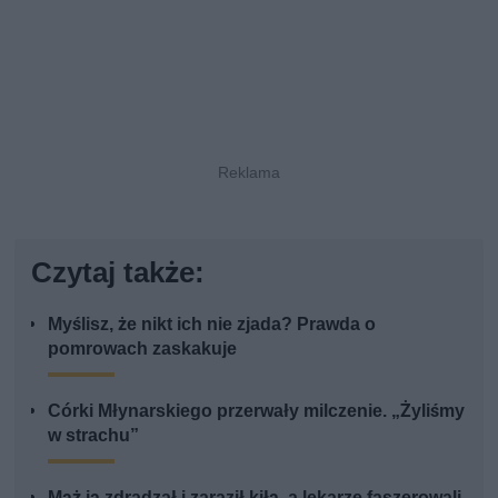
Czytaj także:
Myślisz, że nikt ich nie zjada? Prawda o
pomrowach zaskakuje
Córki Młynarskiego przerwały milczenie. „Żyliśmy
w strachu”
Mąż ją zdradzał i zaraził kiłą, a lekarze faszerowali