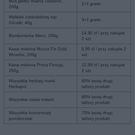
Mus jabłko malina Owolovo,
2+1 gratis
200g
Wafelek czekoladowy top
3+1 gratis
Góralki, 40g
14,95 zł / przy zakupie
Bombonierka Merci, 250g
2 szt.
Kawa mielona Mocca Fix Gold
5,99 zł / przy zakupie 2
Woseba, 100g
szt.
Kawa mielona Prima Finezja,
12,99 zł / przy zakupie
250g
2 szt.
Wszystkie herbaty marki
60% taniej drugi,
Herbapol
tańszy produkt
80% taniej drugi,
Wszystkie ciasta instant
tańszy produkt
Wszystkie koncentraty
70% taniej drugi,
pomidorowe
tańszy produkt