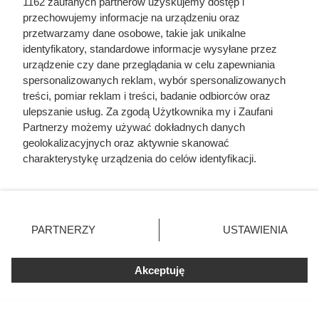
1162 zaufanych partnerów uzyskujemy dostęp i
przechowujemy informacje na urządzeniu oraz
przetwarzamy dane osobowe, takie jak unikalne
identyfikatory, standardowe informacje wysyłane przez
urządzenie czy dane przeglądania w celu zapewniania
spersonalizowanych reklam, wybór spersonalizowanych
treści, pomiar reklam i treści, badanie odbiorców oraz
ulepszanie usług. Za zgodą Użytkownika my i Zaufani
Partnerzy możemy używać dokładnych danych
Ostatnie godziny komendanta
geolokalizacyjnych oraz aktywnie skanować
Auschwitz. Odtajnione zdjęcia
charakterystykę urządzenia do celów identyfikacji.
pokazują, co działo się przed
Ponieważ cenimy Twoją prywatność, prosimy o zgodę na
korzystanie z tych technologii poprzez kliknięcie
szubienicą
„Akceptuję”. Zgoda jest dobrowolna i zawsze możesz ją
zmienić/wycofać klikając przycisk ustawień prywatności
PARTNERZY
USTAWIENIA
znajdujący się w lewym dolnym rogu strony
. Niektóre
rodzaje przetwarzania danych nie wymagają zgody
Akceptuję
użytkownika, ale masz prawo sprzeciwić się takiemu
przetwarzaniu. Preferencje będą miały zastosowania tylko
na tej witrynie.