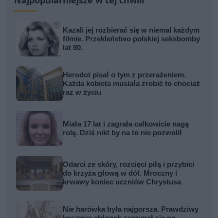
Najpopularniejsze w tej chwili
Kazali jej rozbierać się w niemal każdym
filmie. Przekleństwo polskiej seksbomby
lat 80.
Herodot pisał o tym z przerażeniem.
Każda kobieta musiała zrobić to chociaż
raz w życiu
Miała 17 lat i zagrała całkowicie nagą
rolę. Dziś nikt by na to nie pozwolił
Odarci ze skóry, rozcięci piłą i przybici
do krzyża głową w dół. Mroczny i
krwawy koniec uczniów Chrystusa
Nie harówka była najgorsza. Prawdziwy