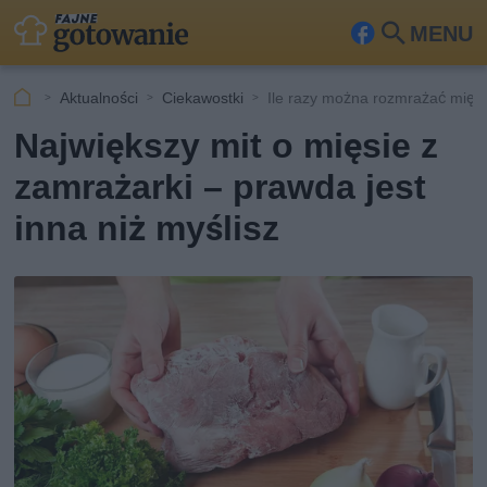
MENU
Fa
Szu
ceb
kaj
Aktualności
Ciekawostki
Ile razy można rozmrażać mięs
ook
Największy mit o mięsie z
zamrażarki – prawda jest
inna niż myślisz