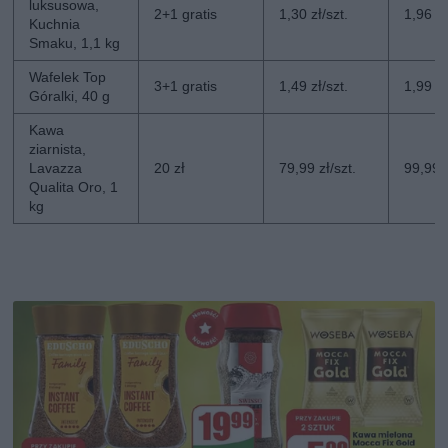
luksusowa,
2+1 gratis
1,30 zł/szt.
1,96 zł
Kuchnia
Smaku, 1,1 kg
Wafelek Top
3+1 gratis
1,49 zł/szt.
1,99 zł
Góralki, 40 g
Kawa
ziarnista,
Lavazza
20 zł
79,99 zł/szt.
99,99 z
Qualita Oro, 1
kg