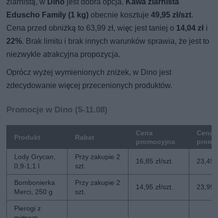
ziarnistą, w
Dino
jest dobra opcja.
Kawa ziarnista
Eduscho Family (1 kg)
obecnie kosztuje
49,95 zł/szt
.
Cena przed obniżką to 63,99 zł, więc jest taniej o
14,04 zł
i
22%
. Brak limitu i brak innych warunków sprawia, że jest to
niezwykle atrakcyjna propozycja.
Oprócz wyżej wymienionych zniżek, w Dino jest
zdecydowanie więcej przecenionych produktów.
Promocje w Dino (5-11.08)
Cena
Cena 
Produkt
Rabat
promocyjna
promo
Lody Grycan,
Przy zakupie 2
16,85 zł/szt.
23,49 z
0,9-1,1 l
szt.
Bombonierka
Przy zakupie 2
14,95 zł/szt.
23,99 z
Merci, 250 g
szt.
Pierogi z
mięsem,