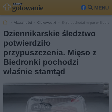
MENU
Fa
Szu
ceb
kaj
Aktualności
Ciekawostki
Skąd pochodzi mięso w Biedro
ook
Dziennikarskie śledztwo
potwierdziło
przypuszczenia. Mięso z
Biedronki pochodzi
właśnie stamtąd