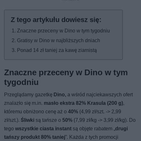
Znaczne przeceny w Dino w tym tygodniu
Gratisy w Dino w najbliższych dniach
Ponad 14 zł taniej za kawę ziarnistą
Znaczne przeceny w Dino w tym
tygodniu
Przeglądamy gazetkę
Dino,
a wśród najciekawszych ofert
znalazło się m.in.
masło ekstra 82% Krasula (200 g)
,
któremu obniżono cenę aż o
40%
(4,99 zł/szt. -> 2,99
zł/szt.).
Śliwki
są tańsze o
50%
(7,99 zł/kg -> 3,99 zł/kg). Do
tego
wszystkie ciasta instant
są objęte rabatem „
drugi
tańszy produkt 80% taniej
”. Każda z tych promocji