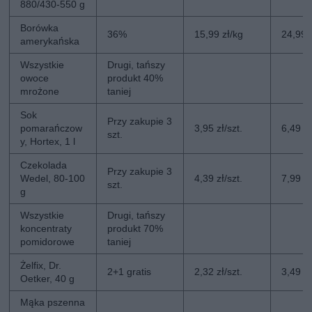
880/430-550 g
Borówka
36%
15,99 zł/kg
24,99 
amerykańska
Wszystkie
Drugi, tańszy
owoce
produkt 40%
mrożone
taniej
Sok
Przy zakupie 3
pomarańczow
3,95 zł/szt.
6,49 zł
szt.
y, Hortex, 1 l
Czekolada
Przy zakupie 3
Wedel, 80-100
4,39 zł/szt.
7,99 zł
szt.
g
Wszystkie
Drugi, tańszy
koncentraty
produkt 70%
pomidorowe
taniej
Żelfix, Dr.
2+1 gratis
2,32 zł/szt.
3,49 zł
Oetker, 40 g
Mąka pszenna