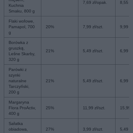
7,69 zł/opak.
8,55 z
Kuchnia
Smaku, 800 g
Flaki wołowe,
Pamapol, 700
20%
7,99 zł/szt.
9,99 zł
g
Borówka z
gruszką,
21%
5,49 zł/szt.
6,99 zł
Leśne Skarby,
320 g
Parówki z
szynki
naturalne
21%
5,49 zł/szt.
6,99 zł
Tarczyński,
200 g
Margaryna
Flora ProActiv,
25%
11,99 zł/szt.
15,99 z
400 g
Sałatka
obiadowa,
27%
3,99 zł/szt.
5,49 zł