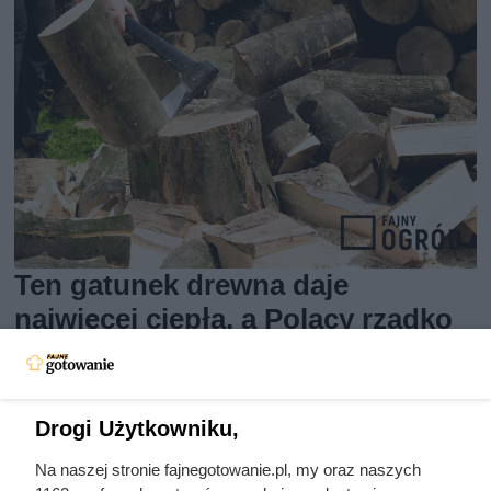
Ten gatunek drewna daje
najwięcej ciepła, a Polacy rzadko
go kupują. Prawdziwy król
kaloryczności
Drogi Użytkowniku,
Na naszej stronie fajnegotowanie.pl, my oraz naszych