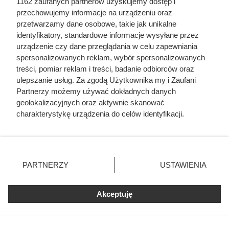
1162 zaufanych partnerów uzyskujemy dostęp i
przechowujemy informacje na urządzeniu oraz
przetwarzamy dane osobowe, takie jak unikalne
identyfikatory, standardowe informacje wysyłane przez
urządzenie czy dane przeglądania w celu zapewniania
spersonalizowanych reklam, wybór spersonalizowanych
treści, pomiar reklam i treści, badanie odbiorców oraz
ulepszanie usług. Za zgodą Użytkownika my i Zaufani
Partnerzy możemy używać dokładnych danych
geolokalizacyjnych oraz aktywnie skanować
charakterystykę urządzenia do celów identyfikacji.
Herodot pisał o tym z
Ponieważ cenimy Twoją prywatność, prosimy o zgodę na
korzystanie z tych technologii poprzez kliknięcie
przerażeniem. Każda kobieta
„Akceptuję”. Zgoda jest dobrowolna i zawsze możesz ją
musiała zrobić to chociaż raz w
zmienić/wycofać klikając przycisk ustawień prywatności
PARTNERZY
USTAWIENIA
życiu
znajdujący się w lewym dolnym rogu strony
. Niektóre
rodzaje przetwarzania danych nie wymagają zgody
Akceptuję
użytkownika, ale masz prawo sprzeciwić się takiemu
przetwarzaniu. Preferencje będą miały zastosowania tylko
na tej witrynie.