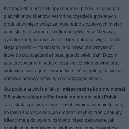
Każdego dnia przez sklepy Biedronki przewija się ponad
pięć milionów klientów. Wśród najczęściej kupowanych
produktów mięso wciąż zajmuje jedno z czołowych miejsc
w polskich koszykach. Jak tłumaczy Mateusz Mierzwa,
dyrektor kategorii mięs w sieci Biedronka, najwięcej osób
sięga po drób — traktowany jako mięso „na wszystko”,
łatwe do przyrządzenia i pasujące do wielu dań. Dużym
zainteresowaniem nadal cieszą się też wieprzowina oraz
wołowina, szczególnie wśród tych, którzy gotują klasyczne,
domowe potrawy i stawiają na tradycyjne smaki.
Jak podaje artykuł na fakt.pl,
mięso można kupić w niemal
3,6 tysiąca sklepów Biedronki na terenie całej Polski
.
Taka skala sprawia, że wiele osób wybiera właśnie tę sieć,
bo łatwo znaleźć sklep „po drodze” i szybko zrobić zakupy.
Klienci mają do wyboru zarówno mięso pakowane, jak i
szeroki asortyment wędlin, kiełbas oraz innych wyrobów