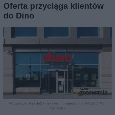
Oferta przyciąga klientów
do Dino
W gazetce Dino dużo ciekawych promocji, fot. MOZCO Mat
Szymański