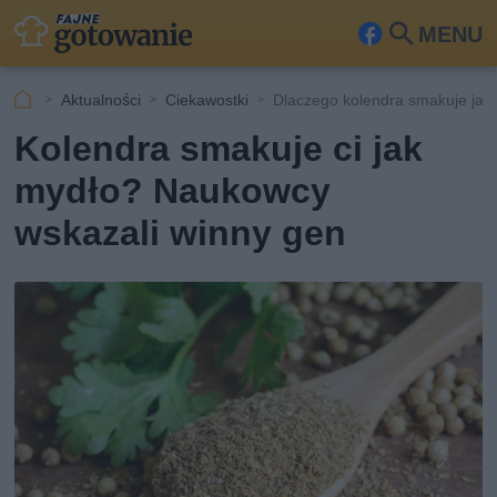
MENU
Fa
Szu
ceb
kaj
Aktualności
Ciekawostki
Dlaczego kolendra smakuje jak
ook
Kolendra smakuje ci jak
mydło? Naukowcy
wskazali winny gen