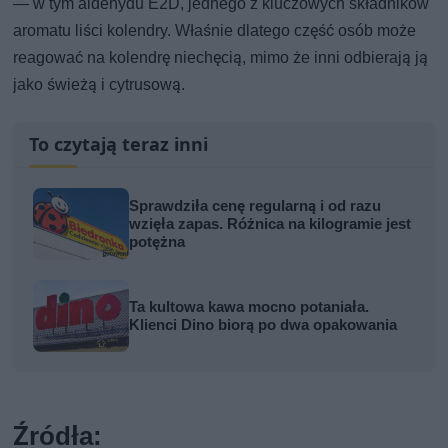
— w tym aldehydu E2D, jednego z kluczowych składników
aromatu liści kolendry. Właśnie dlatego część osób może
reagować na kolendrę niechęcią, mimo że inni odbierają ją
jako świeżą i cytrusową.
To czytają teraz inni
Sprawdziła cenę regularną i od razu
wzięła zapas. Różnica na kilogramie jest
potężna
Ta kultowa kawa mocno potaniała.
Klienci Dino biorą po dwa opakowania
Źródła: