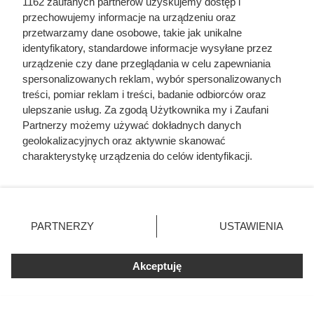
1162 zaufanych partnerów uzyskujemy dostęp i
próbował zgwałcić. Historia
przechowujemy informacje na urządzeniu oraz
polskiego władcy zaskakuje
przetwarzamy dane osobowe, takie jak unikalne
identyfikatory, standardowe informacje wysyłane przez
urządzenie czy dane przeglądania w celu zapewniania
spersonalizowanych reklam, wybór spersonalizowanych
treści, pomiar reklam i treści, badanie odbiorców oraz
ulepszanie usług. Za zgodą Użytkownika my i Zaufani
Partnerzy możemy używać dokładnych danych
geolokalizacyjnych oraz aktywnie skanować
charakterystykę urządzenia do celów identyfikacji.
Ponieważ cenimy Twoją prywatność, prosimy o zgodę na
korzystanie z tych technologii poprzez kliknięcie
„Akceptuję”. Zgoda jest dobrowolna i zawsze możesz ją
zmienić/wycofać klikając przycisk ustawień prywatności
PARTNERZY
USTAWIENIA
znajdujący się w lewym dolnym rogu strony
. Niektóre
rodzaje przetwarzania danych nie wymagają zgody
Akceptuję
użytkownika, ale masz prawo sprzeciwić się takiemu
Pierwsza żona miała 11 ataków
przetwarzaniu. Preferencje będą miały zastosowania tylko
na tej witrynie.
epilepsji w 10 godzin. Zamiast jej