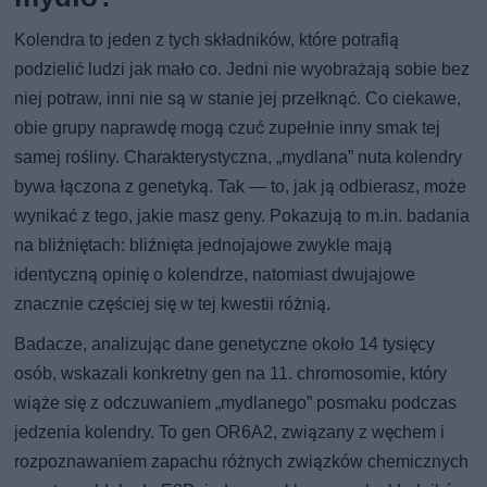
Kolendra to jeden z tych składników, które potrafią
podzielić ludzi jak mało co. Jedni nie wyobrażają sobie bez
niej potraw, inni nie są w stanie jej przełknąć. Co ciekawe,
obie grupy naprawdę mogą czuć zupełnie inny smak tej
samej rośliny. Charakterystyczna, „mydlana” nuta kolendry
bywa łączona z genetyką. Tak — to, jak ją odbierasz, może
wynikać z tego, jakie masz geny. Pokazują to m.in. badania
na bliźniętach: bliźnięta jednojajowe zwykle mają
identyczną opinię o kolendrze, natomiast dwujajowe
znacznie częściej się w tej kwestii różnią.
Badacze, analizując dane genetyczne około 14 tysięcy
osób, wskazali konkretny gen na 11. chromosomie, który
wiąże się z odczuwaniem „mydlanego” posmaku podczas
jedzenia kolendry. To gen OR6A2, związany z węchem i
rozpoznawaniem zapachu różnych związków chemicznych