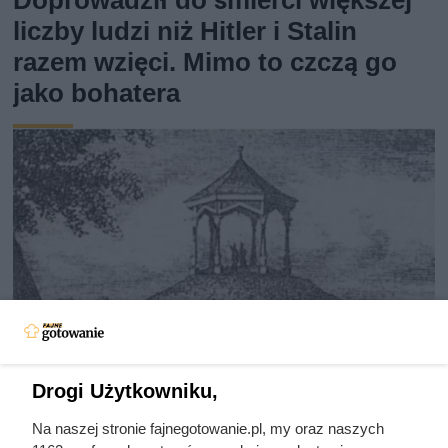
liczby ludzi niż Hitler i Stalin
razem wzięci. Mimo to czczą go
jako bohatera
Drogi Użytkowniku,
Zginął z rąk kobiety, którą
Na naszej stronie fajnegotowanie.pl, my oraz naszych