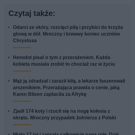
Czytaj także:
Odarci ze skóry, rozcięci piłą i przybici do krzyża
głową w dół. Mroczny i krwawy koniec uczniów
Chrystusa
Herodot pisał o tym z przerażeniem. Każda
kobieta musiała zrobić to chociaż raz w życiu
Mąż ją zdradzał i zaraził kiłą, a lekarze faszerowali
arszenikiem. Przerażająca prawda o cenie, jaką
Karen Blixen zapłaciła za Afrykę
Zjadł 174 koty i rzucił się na nogę kolesia z
okrętu. Mroczny przypadek żołnierza z Polski
Miała 17 lat i zagrała całkowicie nagą rolę. Dziś