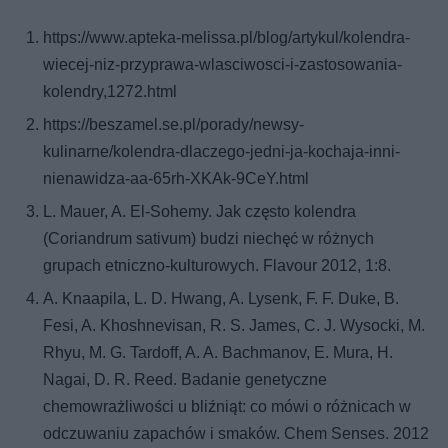
https://www.apteka-melissa.pl/blog/artykul/kolendra-
wiecej-niz-przyprawa-wlasciwosci-i-zastosowania-
kolendry,1272.html
https://beszamel.se.pl/porady/newsy-
kulinarne/kolendra-dlaczego-jedni-ja-kochaja-inni-
nienawidza-aa-65rh-XKAk-9CeY.html
L. Mauer, A. El-Sohemy. Jak często kolendra
(Coriandrum sativum) budzi niechęć w różnych
grupach etniczno-kulturowych. Flavour 2012, 1:8.
A. Knaapila, L. D. Hwang, A. Lysenk, F. F. Duke, B.
Fesi, A. Khoshnevisan, R. S. James, C. J. Wysocki, M.
Rhyu, M. G. Tardoff, A. A. Bachmanov, E. Mura, H.
Nagai, D. R. Reed. Badanie genetyczne
chemowrażliwości u bliźniąt: co mówi o różnicach w
odczuwaniu zapachów i smaków. Chem Senses. 2012