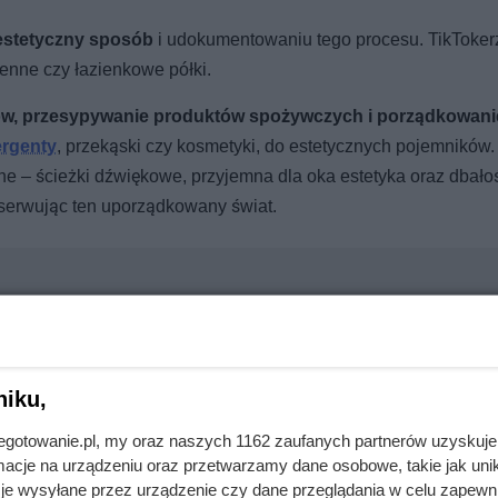
estetyczny sposób
i udokumentowaniu tego procesu. TikToker
henne czy łazienkowe półki.
ów, przesypywanie produktów spożywczych i porządkowani
ergenty
, przekąski czy kosmetyki, do estetycznych pojemników.
e – ścieżki dźwiękowe, przyjemna dla oka estetyka oraz dbało
obserwując ten uporządkowany świat.
opularny owoc może być śmiertelnie groźny dla Twojego pupila
niku,
jnegotowanie.pl, my oraz naszych 1162 zaufanych partnerów uzyskuje
Klienci Dino biorą po dwa opakowania
cje na urządzeniu oraz przetwarzamy dane osobowe, takie jak unika
je wysyłane przez urządzenie czy dane przeglądania w celu zapewn