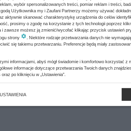
klam, wybór spersonalizowanych treści, pomiar reklam i treści, bad
 zgodą Użytkownika my i Zaufani Partnerzy możemy używać dokład
az aktywnie skanować charakterystykę urządzenia do celów identyfi
ealnie.
Trend ten bywa krytykowany
za to, że nie uwzględnia
ść, prosimy o zgodę na korzystanie z tych technologii poprzez klikn
ia są nie tylko czasochłonne, ale mogą również prowadzić do
a i zawsze możesz ją zmienić/wycofać klikając przycisk ustawień pr
nego.
ogu strony
. Niektóre rodzaje przetwarzania danych nie wymagaj
iwić się takiemu przetwarzaniu. Preferencje będą miały zastosowania
szymi informacjami, abyś mógł świadomie i komfortowo korzystać z
gółowe informacje dotyczące przetwarzania Twoich danych znajdzi
s
oraz po kliknięciu w „Ustawienia”.
USTAWIENIA