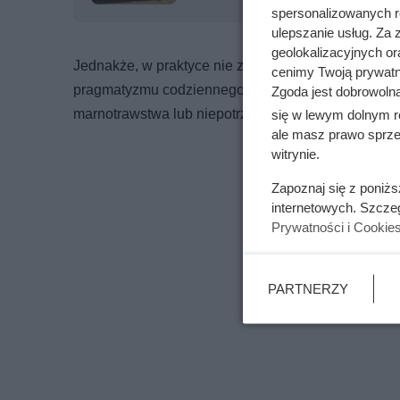
spersonalizowanych re
ulepszanie usług. Za
geolokalizacyjnych or
Jednakże, w praktyce nie zawsze wygląda to tak id
cenimy Twoją prywatno
pragmatyzmu codziennego życia, a niektóre działan
Zgoda jest dobrowoln
marnotrawstwa lub niepotrzebnego ryzyka zdrowot
się w lewym dolnym r
ale masz prawo sprzec
witrynie.
Zapoznaj się z poniż
internetowych. Szcze
Prywatności i Cookie
PARTNERZY