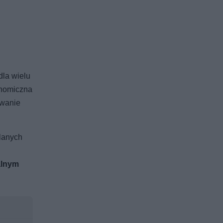
dla wielu
onomiczna
owanie
klanych
alnym