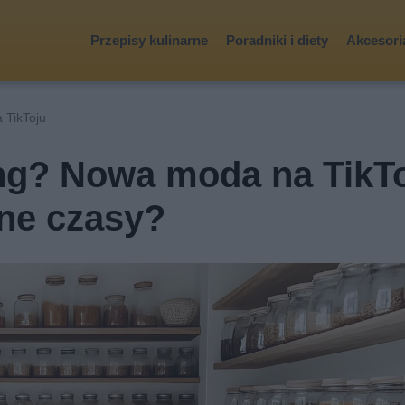
Przepisy kulinarne
Poradniki i diety
Akcesoria
a TikToju
ing? Nowa moda na TikT
ne czasy?