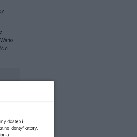
zy
e
 Warto
ść o
my dostęp i
lne identyfikatory,
iania