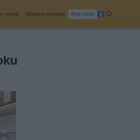
 i sprzęt
Ulubione przepisy
Moje konto
Fa
Szu
ceb
kaj
ook
oku