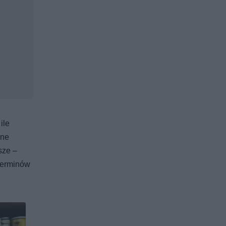
ile
lne
sze –
 terminów