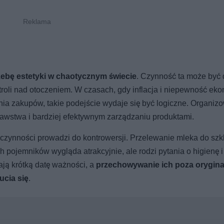
ebę estetyki w chaotycznym świecie
. Czynność ta może być 
roli nad otoczeniem. W czasach, gdy inflacja i niepewność ek
ia zakupów, takie podejście wydaje się być logiczne. Organiz
stwa i bardziej efektywnym zarządzaniu produktami.
h czynności prowadzi do kontrowersji. Przelewanie mleka do sz
pojemników wygląda atrakcyjnie, ale rodzi pytania o higienę i
ają krótką datę ważności, a
przechowywanie ich poza orygin
cia się
.