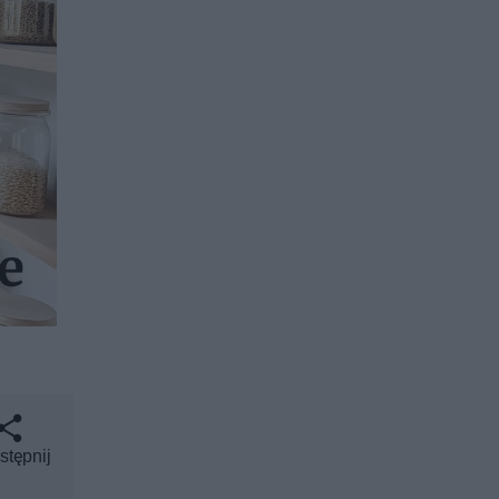
stępnij