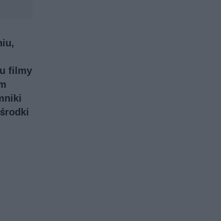
iu,
u filmy
ym
mniki
środki