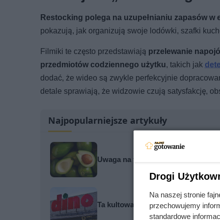
Restocking polega na uzupełnianiu zapasów w 
pokazują, jak organizują swoje lodówki, szafki kuc
Filmiki te często przedstawiają
przelewanie napoj
przedmiotów codziennego użytku
, takich jak
det
dodać, że wideo są zwykle perfekcyjnie dopracowan
detale sprawiają, że widzowie czują satysfakcję, 
Najpopularniejsze artykuły
Uwaga na toksyczną persinę! Ten p
Drogi Użytkow
Na naszej stronie fa
Ta kultowa kawa mocno potaniała. 
przechowujemy informa
standardowe informac