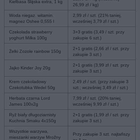
Kiełbasa Śląska extra, 1 kg
26,99 zł / kg)
Woda niegaz. witamin.
2,99 zł / szt. (21% taniej,
magnez Oshee 0,555 l
wcześniej 3,79 zł / szt.)
Czekolada strawberry
3+3 gratis (3,49 / szt. przy
yoghurt Milka 100g
zakupie 6 szt.)
2+1 gratis (2,66 zł / szt. przy
Żelki Zozole rainbow 150g
zakupie 3 szt.)
2+1 gratis (3,99 zł / szt. przy
Jajko Kinder Joy 20g
zakupie 3 szt.)
Krem czekoladowy
2,49 zł / szt. (przy zakupie 3
Czekotubka Wedel 50g
szt.; wcześniej 3,49 zł / szt.)
Herbata czarna Lord
7,99 zł / szt. (20% taniej,
James 100x2g
wcześniej 9,99 zł / szt.)
Ryż biały długoziarnisty
2+1 gratis (1,99 zł / szt. przy
Kuchnia Smaku 4x150g
zakupie 3 szt.)
Wszystkie warzywa,
Przy zakupie 3 szt. najtańszy
mieszanki warzyw Mroźny