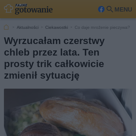
MENU
Fa
Szu
ceb
kaj
Aktualności
Ciekawostki
Co daje mrożenie pieczywa?
ook
Wyrzucałam czerstwy
chleb przez lata. Ten
prosty trik całkowicie
zmienił sytuację