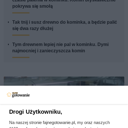
pokrywa się smołą
Tak tnij i susz drewno do kominka, a będzie palić
się dwa razy dłużej
Tym drewnem lepiej nie pal w kominku. Dymi
najmocniej i zanieczyszcza komin
Drogi Użytkowniku,
Na naszej stronie fajnegotowanie.pl, my oraz naszych