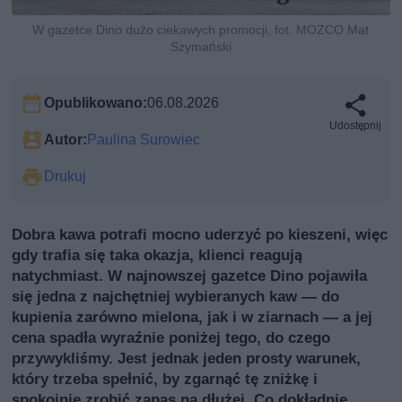
W gazetce Dino dużo ciekawych promocji, fot. MOZCO Mat
Szymański
Opublikowano:
06.08.2026
Udostępnij
Autor:
Paulina Surowiec
Drukuj
Dobra kawa potrafi mocno uderzyć po kieszeni, więc
gdy trafia się taka okazja, klienci reagują
natychmiast. W najnowszej gazetce Dino pojawiła
się jedna z najchętniej wybieranych kaw — do
kupienia zarówno mielona, jak i w ziarnach — a jej
cena spadła wyraźnie poniżej tego, do czego
przywykliśmy. Jest jednak jeden prosty warunek,
który trzeba spełnić, by zgarnąć tę zniżkę i
spokojnie zrobić zapas na dłużej. Co dokładnie