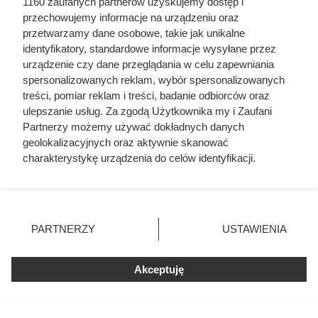
1160 zaufanych partnerów uzyskujemy dostęp i
przechowujemy informacje na urządzeniu oraz
przetwarzamy dane osobowe, takie jak unikalne
identyfikatory, standardowe informacje wysyłane przez
urządzenie czy dane przeglądania w celu zapewniania
spersonalizowanych reklam, wybór spersonalizowanych
Dziennikarze ujawnili
treści, pomiar reklam i treści, badanie odbiorców oraz
pochodzenie mięsa z Dino. Klienci
ulepszanie usług. Za zgodą Użytkownika my i Zaufani
Partnerzy możemy używać dokładnych danych
zaskoczeni
geolokalizacyjnych oraz aktywnie skanować
charakterystykę urządzenia do celów identyfikacji.
Ponieważ cenimy Twoją prywatność, prosimy o zgodę na
korzystanie z tych technologii poprzez kliknięcie
„Akceptuję”. Zgoda jest dobrowolna i zawsze możesz ją
zmienić/wycofać klikając przycisk ustawień prywatności
PARTNERZY
USTAWIENIA
znajdujący się w lewym dolnym rogu strony
. Niektóre
rodzaje przetwarzania danych nie wymagają zgody
Akceptuję
użytkownika, ale masz prawo sprzeciwić się takiemu
przetwarzaniu. Preferencje będą miały zastosowania tylko
na tej witrynie.